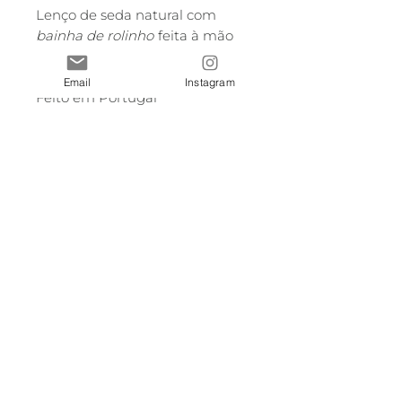
Lenço de seda natural com
bainha de rolinho
feita à mão
(100% seda)
-
Email
Instagram
Feito em Portugal
A partir de aguarelas de Maria
Reis Rocha
-
Dimensões: 90x90cm, 60x60cm
e 10x100cm
Este lenço é feito à mão pelo
que as dimensões podem variar
ligeiramente
-
Para MBway ou PayPal
contactar:
mariareisrocha@gmail.com