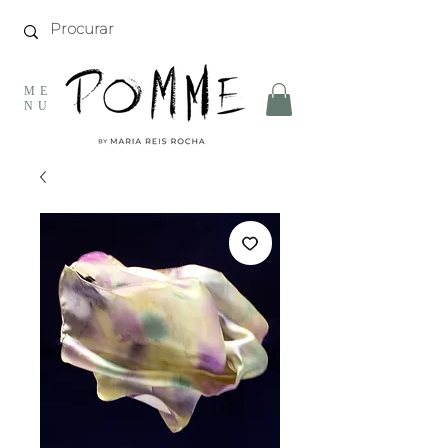
ME
NU