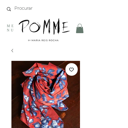
ME
NU