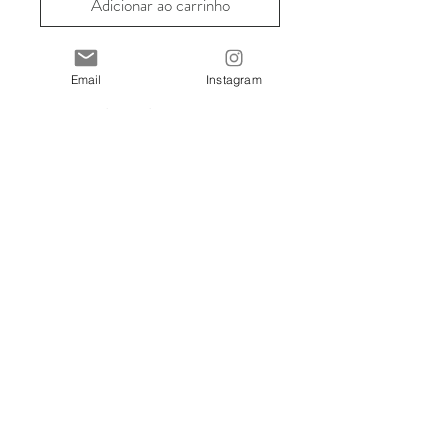
Adicionar ao carrinho
Comprar
Email
Instagram
Técnica do Padrão:
Aguarela e Pena
-
Material:
100% Algodão
-
Tamanho:
90x90cm
-
Para MBway ou PayPal
contactar:
mariareisrocha@gmail.com
Loja