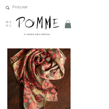
ME
NU